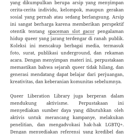
yang dikumpulkan berupa arsip yang menyimpan
cerita-cerita individu, kelompok, maupun gerakan
sosial yang pernah atau sedang berlangsung. Arsip
ini sangat berharga karena memberikan perspektif
otentik tentang
spaceman slot gacor
pengalaman
hidup queer yang jarang terdengar di ranah publik.
Koleksi ini mencakup berbagai media, termasuk
foto, surat, publikasi underground, dan rekaman
acara. Dengan menyimpan materi ini, perpustakaan
memastikan bahwa sejarah queer tidak hilang, dan
generasi mendatang dapat belajar dari perjuangan,
kreativitas, dan keberanian komunitas sebelumnya.
Queer Liberation Library juga berperan dalam
mendukung aktivisme. Perpustakaan ini
menyediakan sumber daya yang dibutuhkan oleh
aktivis untuk merancang kampanye, melakukan
penelitian, dan mengadvokasi hak-hak LGBTQ+.
Dengan menyediakan referensi yang kredibel dan