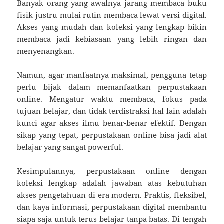
Banyak orang yang awalnya jarang membaca buku
fisik justru mulai rutin membaca lewat versi digital.
Akses yang mudah dan koleksi yang lengkap bikin
membaca jadi kebiasaan yang lebih ringan dan
menyenangkan.
Namun, agar manfaatnya maksimal, pengguna tetap
perlu bijak dalam memanfaatkan perpustakaan
online. Mengatur waktu membaca, fokus pada
tujuan belajar, dan tidak terdistraksi hal lain adalah
kunci agar akses ilmu benar-benar efektif. Dengan
sikap yang tepat, perpustakaan online bisa jadi alat
belajar yang sangat powerful.
Kesimpulannya, perpustakaan online dengan
koleksi lengkap adalah jawaban atas kebutuhan
akses pengetahuan di era modern. Praktis, fleksibel,
dan kaya informasi, perpustakaan digital membantu
siapa saja untuk terus belajar tanpa batas. Di tengah