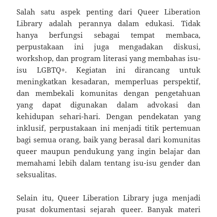
Salah satu aspek penting dari Queer Liberation
Library adalah perannya dalam edukasi. Tidak
hanya berfungsi sebagai tempat membaca,
perpustakaan ini juga mengadakan diskusi,
workshop, dan program literasi yang membahas isu-
isu LGBTQ+. Kegiatan ini dirancang untuk
meningkatkan kesadaran, memperluas perspektif,
dan membekali komunitas dengan pengetahuan
yang dapat digunakan dalam advokasi dan
kehidupan sehari-hari. Dengan pendekatan yang
inklusif, perpustakaan ini menjadi titik pertemuan
bagi semua orang, baik yang berasal dari komunitas
queer maupun pendukung yang ingin belajar dan
memahami lebih dalam tentang isu-isu gender dan
seksualitas.
Selain itu, Queer Liberation Library juga menjadi
pusat dokumentasi sejarah queer. Banyak materi