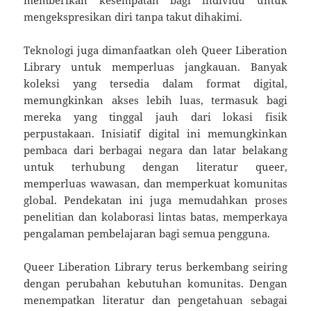
memberikan kesempatan bagi individu untuk
mengekspresikan diri tanpa takut dihakimi.
Teknologi juga dimanfaatkan oleh Queer Liberation
Library untuk memperluas jangkauan. Banyak
koleksi yang tersedia dalam format digital,
memungkinkan akses lebih luas, termasuk bagi
mereka yang tinggal jauh dari lokasi fisik
perpustakaan. Inisiatif digital ini memungkinkan
pembaca dari berbagai negara dan latar belakang
untuk terhubung dengan literatur queer,
memperluas wawasan, dan memperkuat komunitas
global. Pendekatan ini juga memudahkan proses
penelitian dan kolaborasi lintas batas, memperkaya
pengalaman pembelajaran bagi semua pengguna.
Queer Liberation Library terus berkembang seiring
dengan perubahan kebutuhan komunitas. Dengan
menempatkan literatur dan pengetahuan sebagai