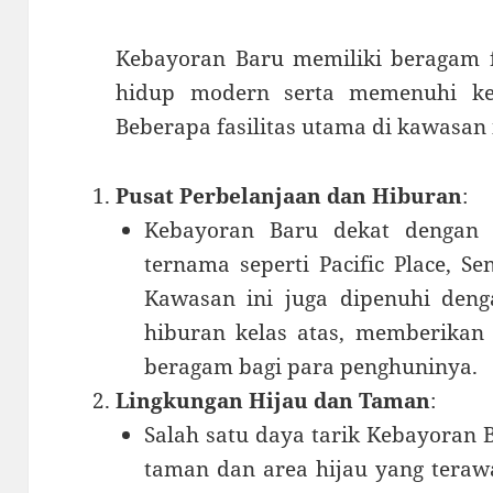
Kebayoran Baru memiliki beragam f
hidup modern serta memenuhi keb
Beberapa fasilitas utama di kawasan i
Pusat Perbelanjaan dan Hiburan
:
Kebayoran Baru dekat dengan 
ternama seperti Pacific Place, S
Kawasan ini juga dipenuhi deng
hiburan kelas atas, memberikan 
beragam bagi para penghuninya.
Lingkungan Hijau dan Taman
:
Salah satu daya tarik Kebayoran
taman dan area hijau yang teraw