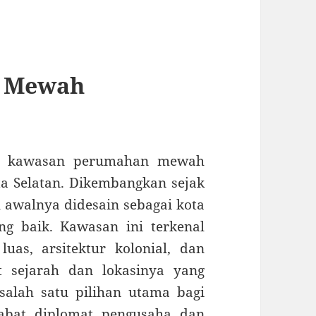
 Mewah
tu kawasan perumahan mewah
rta Selatan. Dikembangkan sejak
 awalnya didesain sebagai kota
ng baik. Kawasan ini terkenal
as, arsitektur kolonial, dan
t sejarah dan lokasinya yang
salah satu pilihan utama bagi
jabat, diplomat, pengusaha, dan