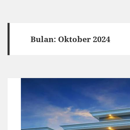
Bulan:
Oktober 2024