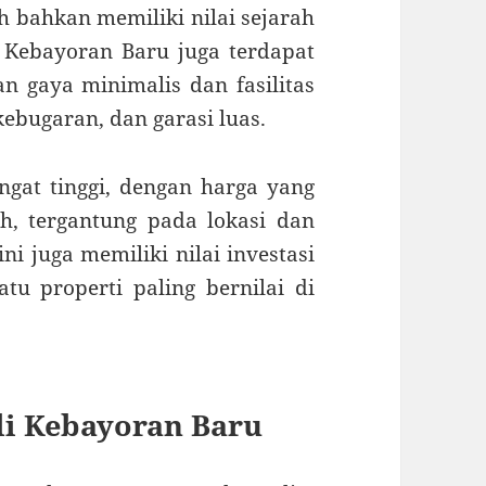
h bahkan memiliki nilai sejarah
di Kebayoran Baru juga terdapat
gaya minimalis dan fasilitas
kebugaran, dan garasi luas.
gat tinggi, dengan harga yang
h, tergantung pada lokasi dan
ni juga memiliki nilai investasi
tu properti paling bernilai di
di Kebayoran Baru