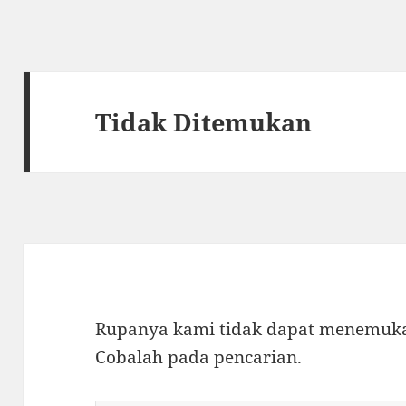
Tidak Ditemukan
Rupanya kami tidak dapat menemukan
Cobalah pada pencarian.