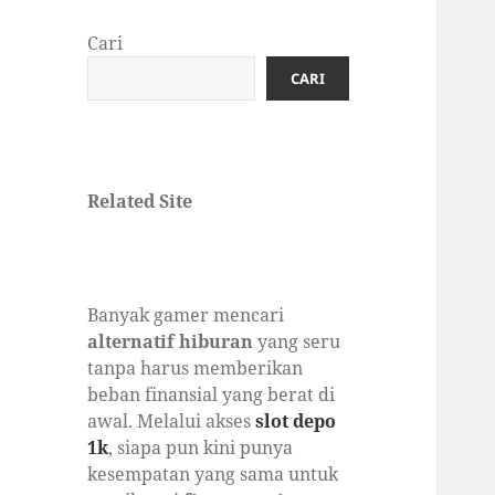
Cari
CARI
Related Site
Banyak gamer mencari
alternatif hiburan
yang seru
tanpa harus memberikan
beban finansial yang berat di
awal. Melalui akses
slot depo
1k
, siapa pun kini punya
kesempatan yang sama untuk