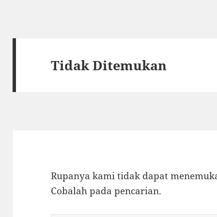
Tidak Ditemukan
Rupanya kami tidak dapat menemukan
Cobalah pada pencarian.