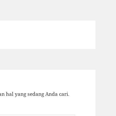
 hal yang sedang Anda cari.